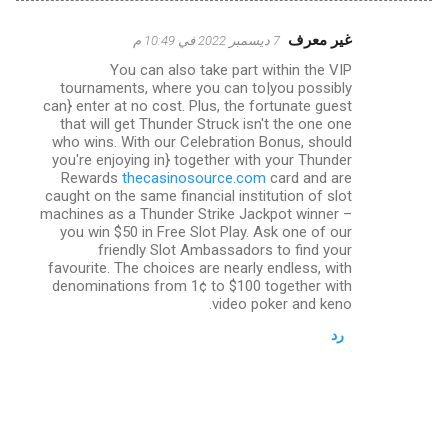
غير معرف
7 ديسمبر 2022 في 10:49 م
ت
You can also take part within the VIP
ع
tournaments, where you can to|you possibly
ل
can} enter at no cost. Plus, the fortunate guest
that will get Thunder Struck isn't the one one
ي
who wins. With our Celebration Bonus, should
you're enjoying in} together with your Thunder
ق
Rewards
thecasinosource.com
card and are
ا
caught on the same financial institution of slot
machines as a Thunder Strike Jackpot winner –
ت
you win $50 in Free Slot Play. Ask one of our
friendly Slot Ambassadors to find your
favourite. The choices are nearly endless, with
denominations from 1¢ to $100 together with
video poker and keno.
رد